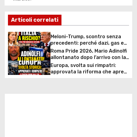
a
v
Articoli correlati
i
Meloni-Trump, scontro senza
g
precedenti: perché dazi, gas e
rapporti diplomatici possono
Roma Pride 2026, Mario Adinolfi
a
costare caro all’Italia
allontanato dopo l’arrivo con la
bandiera di Israele: scontro
Europa, svolta sui rimpatri:
z
politico e polemiche sui diritti
approvata la riforma che apre
ai centri fuori dall’UE e accelera
i
le espulsioni
o
n
e
a