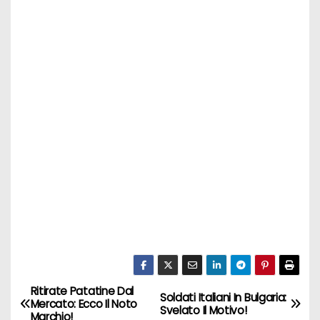
Ritirate Patatine Dal
N
Soldati Italiani In Bulgaria:
Mercato: Ecco Il Noto
Svelato Il Motivo!
Marchio!