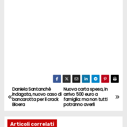
Daniela Santanchè
Nuova carta spesa, in
N
indagata, nuovo caso di
arrivo 500 euro a
bancarotta per il crack
famiglia: ma non tutti
a
Bioera
potranno averli
v
Articoli correlati