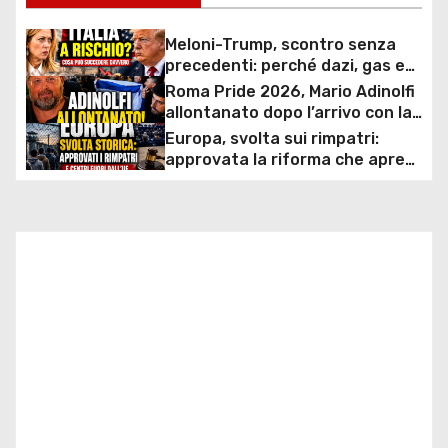
i
g
Meloni-Trump, scontro senza
precedenti: perché dazi, gas e
a
rapporti diplomatici possono
Roma Pride 2026, Mario Adinolfi
costare caro all’Italia
allontanato dopo l’arrivo con la
z
bandiera di Israele: scontro
Europa, svolta sui rimpatri:
politico e polemiche sui diritti
approvata la riforma che apre
i
ai centri fuori dall’UE e accelera
le espulsioni
o
n
e
a
r
t