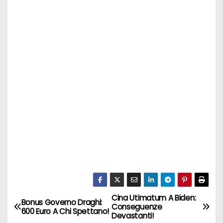
Cina Utimatum A Biden:
N
Bonus Governo Draghi:
Conseguenze
600 Euro A Chi Spettano!
Devastanti!