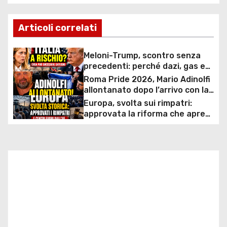
a
v
Articoli correlati
i
Meloni-Trump, scontro senza
g
precedenti: perché dazi, gas e
rapporti diplomatici possono
Roma Pride 2026, Mario Adinolfi
a
costare caro all’Italia
allontanato dopo l’arrivo con la
bandiera di Israele: scontro
Europa, svolta sui rimpatri:
z
politico e polemiche sui diritti
approvata la riforma che apre
ai centri fuori dall’UE e accelera
i
le espulsioni
o
n
e
a