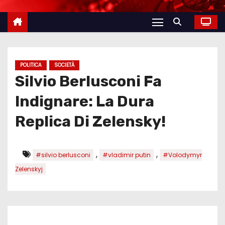
POLITICA
SOCIETÀ
Silvio Berlusconi Fa
Indignare: La Dura
Replica Di Zelensky!
,
,
#silvio berlusconi
#vladimir putin
#Volodymyr
Zelenskyj