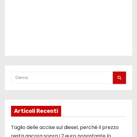
o
l
i
Articoli Recenti
Taglio delle accise sul diesel, perché il prezzo
resta ancora sopra i 2 euro nonostante lo