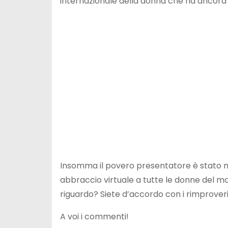
internazionale della donna che ha ancora m
Insomma il povero presentatore è stato me
abbraccio virtuale a tutte le donne del mon
riguardo? Siete d’accordo con i rimproveri 
A voi i commenti!