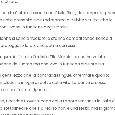
e chiaro.
iscordia è stata la scrittrice Giulia Blasi, da sempre in prim
. La nota presentatrice radiofonica avrebbe scritto, che le
n vivono in funzione degli uomini.
 donne si sono arruolate, e stanno combattendo fianco a
 proteggere la propria patria dai russi.
iguardo è stata l’artista Ella Marciello, che ha voluto
zione dell’uomo ma che viva in funziona di se stessa.
la gentilezza che la contraddistingue, affermare quanto il
ncluderla in ogni aspetto della vita. La parità di sesso
 essere fatto a riguardo.
nna, Beatrice Covassi capo della rappresentanza in Italia d
 sottolineare che l’ 8 Marzo non è una festa, ma la giorn