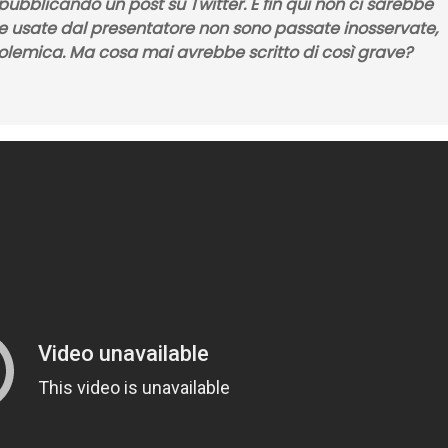
pubblicando un post su Twitter. E fin qui non ci sarebbe
ole usate dal presentatore non sono passate inosservate,
lemica. Ma cosa mai avrebbe scritto di così grave?