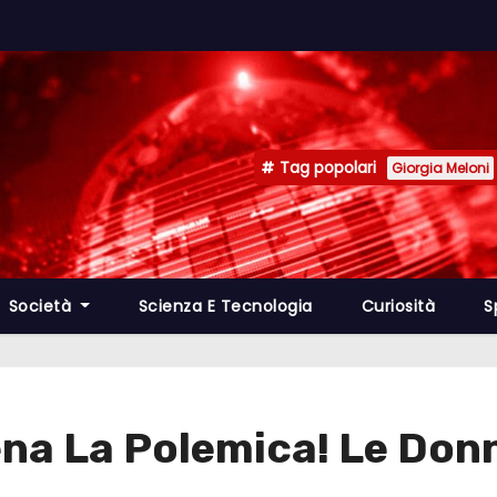
Tag popolari
Giorgia Meloni
Società
Scienza E Tecnologia
Curiosità
S
na La Polemica! Le Donn