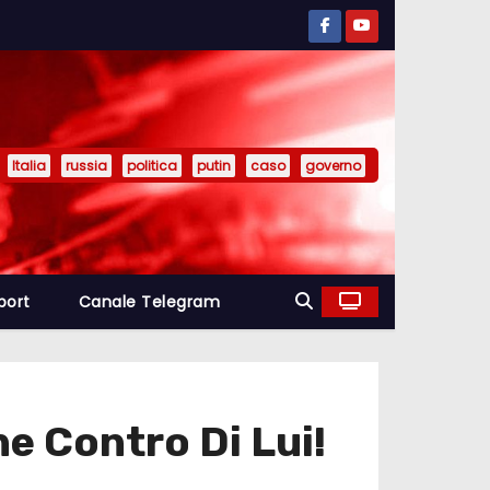
Italia
russia
politica
putin
caso
governo
port
Canale Telegram
e Contro Di Lui!