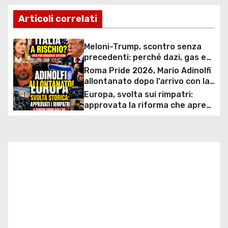
v
Articoli correlati
i
Meloni-Trump, scontro senza
g
precedenti: perché dazi, gas e
rapporti diplomatici possono
Roma Pride 2026, Mario Adinolfi
a
costare caro all’Italia
allontanato dopo l’arrivo con la
bandiera di Israele: scontro
Europa, svolta sui rimpatri:
z
politico e polemiche sui diritti
approvata la riforma che apre
ai centri fuori dall’UE e accelera
i
le espulsioni
o
n
e
a
r