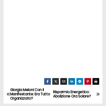
Giorgia Meloni Con Il
N
Risparmio Energetico:
Manifestante: Era Tutto
Abolizione Ora Solare?
Organizzato?
a