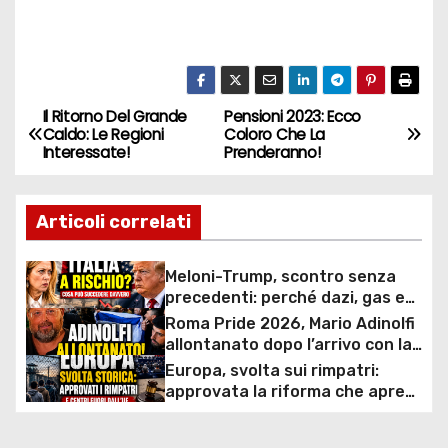
Il Ritorno Del Grande
Pensioni 2023: Ecco
N
Caldo: Le Regioni
Coloro Che La
Interessate!
Prenderanno!
a
v
Articoli correlati
i
Meloni-Trump, scontro senza
g
precedenti: perché dazi, gas e
rapporti diplomatici possono
Roma Pride 2026, Mario Adinolfi
a
costare caro all’Italia
allontanato dopo l’arrivo con la
bandiera di Israele: scontro
Europa, svolta sui rimpatri:
z
politico e polemiche sui diritti
approvata la riforma che apre
ai centri fuori dall’UE e accelera
i
le espulsioni