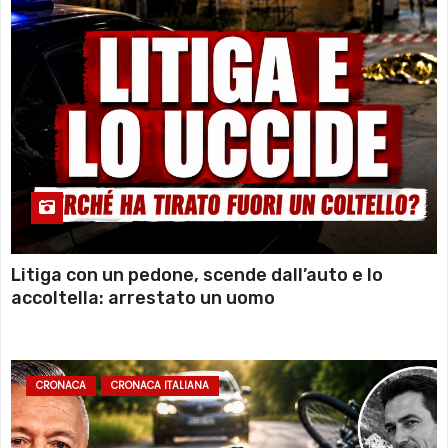
Litiga con un pedone, scende dall’auto e lo
accoltella: arrestato un uomo
CRONACA
CRONACA ITALIANA