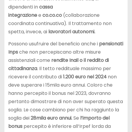
dipendenti in
cassa
integrazione
e
co.co.co
(collaborazione
coordinata continuativa). Il trattamento non
spetta, invece, ai
lavoratori autonomi.
Possono usufruire del beneficio anche i
pensionati
Inps
che non percepiscano altre misure
assistenziali come
rendite Inail o il reddito di
cittadinanza
. Il tetto reddituale massimo per
ricevere il contributo di
1.200 euro nel 2024
non
deve superare i 15mila euro annui. Coloro che
hanno percepito il bonus nel 2023, dovranno
pertanto dimostrare di non aver superato questa
soglia. Le cose cambiano per chi ha raggiunto la
soglia dei
28mila
euro annui.
Se
l’importo del
bonus
percepito è inferiore all’Irpef lorda da