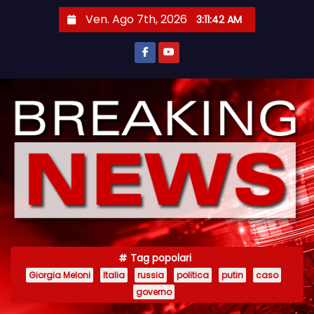
S
Ven. Ago 7th, 2026
3:11:43 AM
a
l
t
a
a
l
c
o
n
t
e
n
Tag popolari
u
Giorgia Meloni
Italia
russia
politica
putin
caso
t
governo
o