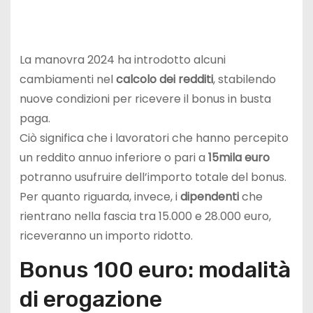
La manovra 2024 ha introdotto alcuni
cambiamenti nel
calcolo dei redditi
, stabilendo
nuove condizioni per ricevere il bonus in busta
paga.
Ciò significa che i lavoratori che hanno percepito
un reddito annuo inferiore o pari a
15mila euro
potranno usufruire dell’importo totale del bonus.
Per quanto riguarda, invece, i
dipendenti
che
rientrano nella fascia tra 15.000 e 28.000 euro,
riceveranno un importo ridotto.
Bonus 100 euro: modalità
di erogazione