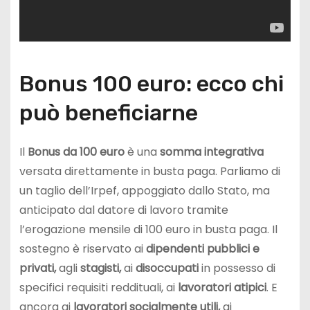
Bonus 100 euro: ecco chi
può beneficiarne
Il
Bonus da 100 euro
è una
somma integrativa
versata direttamente in busta paga. Parliamo di
un taglio dell’Irpef, appoggiato dallo Stato, ma
anticipato dal datore di lavoro tramite
l’erogazione mensile di 100 euro in busta paga. Il
sostegno è riservato ai
dipendenti pubblici e
privati,
agli
stagisti,
ai
disoccupati
in possesso di
specifici requisiti reddituali, ai
lavoratori atipici
. E
ancora ai
lavoratori socialmente utili,
ai