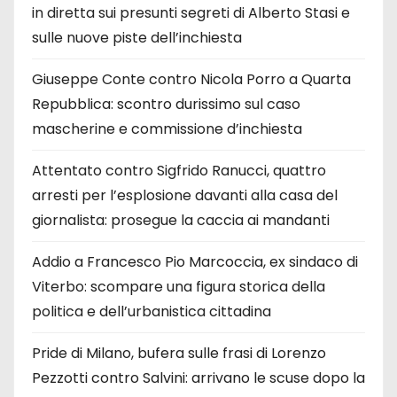
in diretta sui presunti segreti di Alberto Stasi e
sulle nuove piste dell’inchiesta
Giuseppe Conte contro Nicola Porro a Quarta
Repubblica: scontro durissimo sul caso
mascherine e commissione d’inchiesta
Attentato contro Sigfrido Ranucci, quattro
arresti per l’esplosione davanti alla casa del
giornalista: prosegue la caccia ai mandanti
Addio a Francesco Pio Marcoccia, ex sindaco di
Viterbo: scompare una figura storica della
politica e dell’urbanistica cittadina
Pride di Milano, bufera sulle frasi di Lorenzo
Pezzotti contro Salvini: arrivano le scuse dopo la