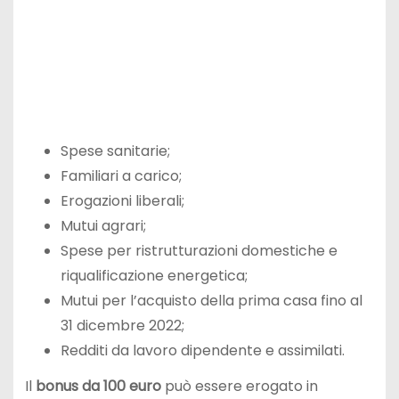
Spese sanitarie;
Familiari a carico;
Erogazioni liberali;
Mutui agrari;
Spese per ristrutturazioni domestiche e
riqualificazione energetica;
Mutui per l’acquisto della prima casa fino al
31 dicembre 2022;
Redditi da lavoro dipendente e assimilati.
Il
bonus da 100 euro
può essere erogato in