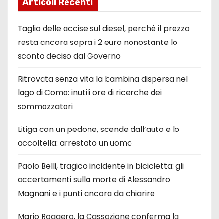
Articoli Recenti
Taglio delle accise sul diesel, perché il prezzo
resta ancora sopra i 2 euro nonostante lo
sconto deciso dal Governo
Ritrovata senza vita la bambina dispersa nel
lago di Como: inutili ore di ricerche dei
sommozzatori
Litiga con un pedone, scende dall’auto e lo
accoltella: arrestato un uomo
Paolo Belli, tragico incidente in bicicletta: gli
accertamenti sulla morte di Alessandro
Magnani e i punti ancora da chiarire
Mario Roggero, la Cassazione conferma la