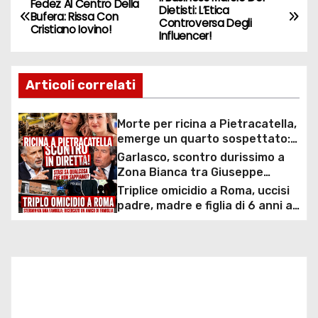
N
Fedez Al Centro Della
Dietisti: L’Etica
Bufera: Rissa Con
Controversa Degli
a
Cristiano Iovino!
Influencer!
v
Articoli correlati
i
g
Morte per ricina a Pietracatella,
emerge un quarto sospettato:
a
svolta nelle indagini sulla morte
Garlasco, scontro durissimo a
di Antonella Di Iesi e Sara Di Vita
Zona Bianca tra Giuseppe
z
Brindisi e Antonio De Rensis:
Triplice omicidio a Roma, uccisi
tensione in diretta sui presunti
padre, madre e figlia di 6 anni a
i
segreti di Alberto Stasi e sulle
coltellate: caccia a un amico di
nuove piste dell’inchiesta
famiglia
o
n
e