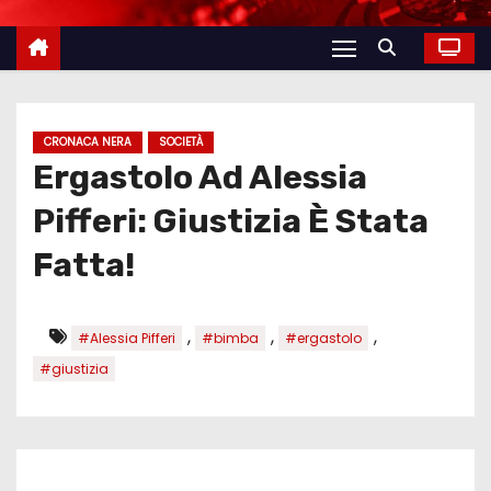
CRONACA NERA
SOCIETÀ
Ergastolo Ad Alessia
Pifferi: Giustizia È Stata
Fatta!
,
,
,
#Alessia Pifferi
#bimba
#ergastolo
#giustizia