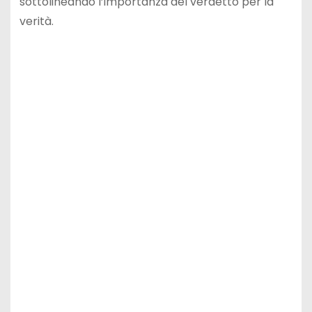
sottolineando l’importanza del verdetto per la
verità.