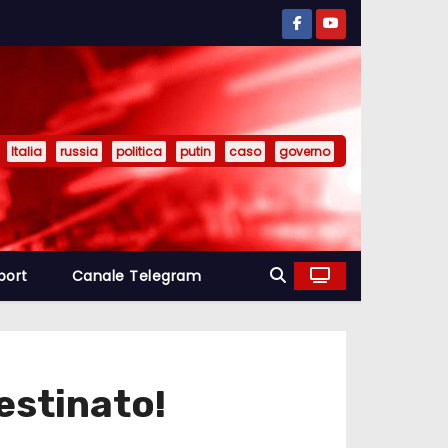
Italia
russia
politica
putin
caso
governo
port
Canale Telegram
estinato!