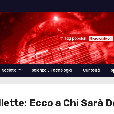
Tag popolari
Giorgia Meloni
Società
Scienza E Tecnologia
Curiosità
S
lette: Ecco a Chi Sarà D