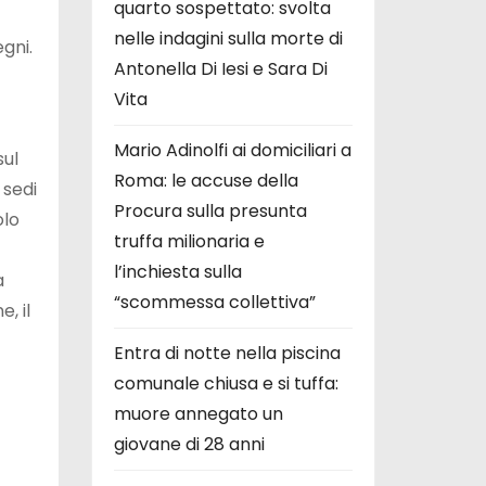
quarto sospettato: svolta
nelle indagini sulla morte di
egni.
Antonella Di Iesi e Sara Di
Vita
Mario Adinolfi ai domiciliari a
sul
Roma: le accuse della
 sedi
Procura sulla presunta
olo
truffa milionaria e
l’inchiesta sulla
a
“scommessa collettiva”
, il
Entra di notte nella piscina
comunale chiusa e si tuffa:
muore annegato un
giovane di 28 anni