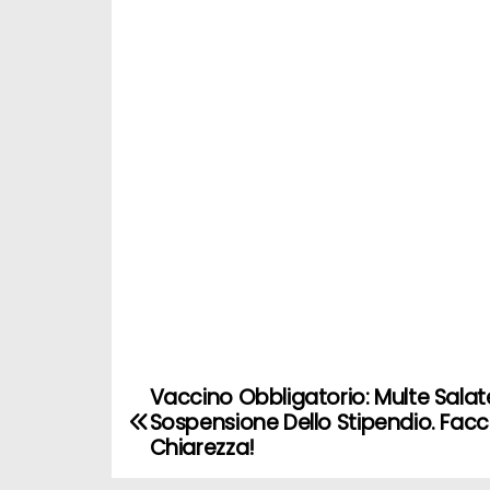
Vaccino Obbligatorio: Multe Salat
N
Sospensione Dello Stipendio. Fac
a
Chiarezza!