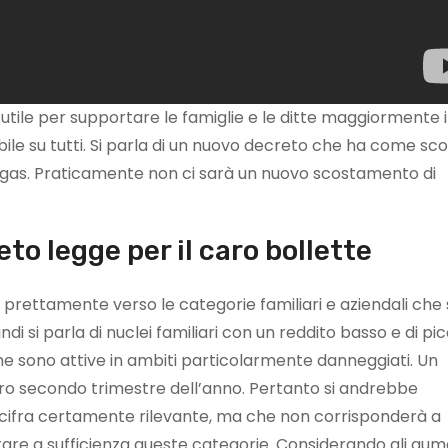
utile per supportare le famiglie e le ditte maggiormente 
abile su tutti. Si parla di un nuovo decreto che ha come sc
del gas. Praticamente non ci sarà un nuovo scostamento di
eto legge per il caro bollette
prettamente verso le categorie familiari e aziendali che 
di si parla di nuclei familiari con un reddito basso e di pi
che sono attive in ambiti particolarmente danneggiati. Un
ro secondo trimestre dell’anno. Pertanto si andrebbe
 cifra certamente rilevante, ma che non corrisponderà a
are a sufficienza queste categorie. Considerando gli aum