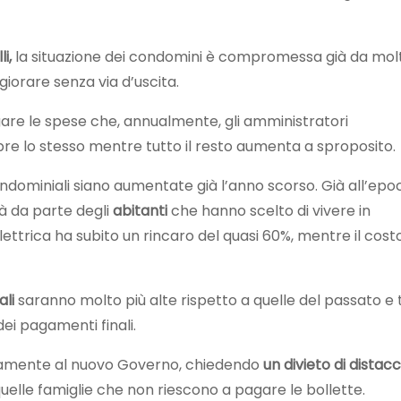
i,
la situazione dei condomini è compromessa già da mol
iorare senza via d’uscita.
re le spese che, annualmente, gli amministratori
re lo stesso mentre tutto il resto aumenta a sproposito.
dominiali siano aumentate già l’anno scorso. Già all’epoc
ltà da parte degli
abitanti
che hanno scelto di vivere in
elettrica ha subito un rincaro del quasi 60%, mentre il cost
li
saranno molto più alte rispetto a quelle del passato e 
ei pagamenti finali.
ettamente al nuovo Governo, chiedendo
un divieto di distac
uelle famiglie che non riescono a pagare le bollette.