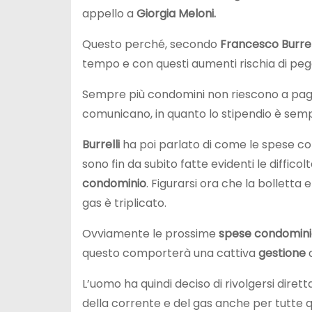
appello a
Giorgia Meloni.
Questo perché, secondo
Francesco Burrell
tempo e con questi aumenti rischia di pegg
Sempre più condomini non riescono a paga
comunicano, in quanto lo stipendio è semp
Burrelli
ha poi parlato di come le spese con
sono fin da subito fatte evidenti le diffico
condominio
. Figurarsi ora che la bolletta 
gas è triplicato.
Ovviamente le prossime
spese condominia
questo comporterà una cattiva
gestione
d
L’uomo ha quindi deciso di rivolgersi dir
della corrente e del gas anche per tutte q