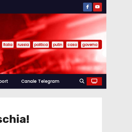
Italia
russia
politica
putin
caso
governo
port
Canale Telegram
schia!