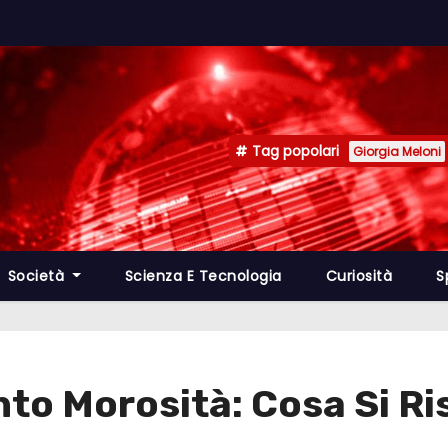
Tag popolari
Giorgia Meloni
Società
Scienza E Tecnologia
Curiosità
S
o Morosità: Cosa Si Ri