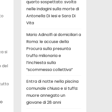
quarto sospettato: svolta
nelle indagini sulla morte di
to
Antonella Di Iesi e Sara Di
Vita
Mario Adinolfi ai domiciliari a
Roma: le accuse della
Procura sulla presunta
a si
truffa milionaria e
l’inchiesta sulla
o del
“scommessa collettiva”
Entra di notte nella piscina
tutto
comunale chiusa e si tuffa:
muore annegato un
co
giovane di 28 anni