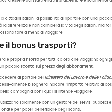
otrà essere utilizzato entro il
31 dicembre
è solamente d
 cittadini italiani la possibilità di ripartire con una piccol
 la differenza e non cambierà la vita degli italiani, ma for
possono fare a meno di viaggiare.
e il bonus trasporti?
vera e propria
risorsa
per tutti coloro che viaggiano ogni g
 un piccolo
sconto sul prezzo degli abbonamenti.
ccedere al portale del
Ministero del Lavoro e delle Politi
uccessivamente bisognerà indicare
l’importo
relativo al co
della compagnia con i quali si intende viaggiare.
 utilizzarlo solamente con un gestore dei servizi pubblici e
ionate per poter beneficiare degli sconti.