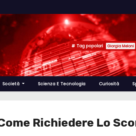
Tag popolari
Giorgia Meloni
Società
Scienza E Tecnologia
Curiosità
S
 Come Richiedere Lo Sco