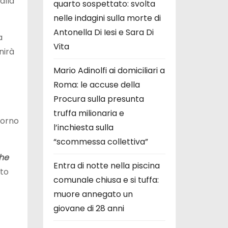
alla
quarto sospettato: svolta
nelle indagini sulla morte di
Antonella Di Iesi e Sara Di
a
Vita
nirà
Mario Adinolfi ai domiciliari a
Roma: le accuse della
Procura sulla presunta
truffa milionaria e
iorno
l’inchiesta sulla
“scommessa collettiva”
che
Entra di notte nella piscina
sto
comunale chiusa e si tuffa:
muore annegato un
giovane di 28 anni