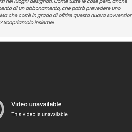
si nei luoghi designati. Come tutte le cose però, anche
nto di un abbonamento,
che potrà prevedere uno
 Ma che cos’è in grado di offrire questa nuova sovvenzio
? Scopriamolo insieme!