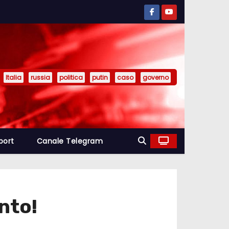
Italia
russia
politica
putin
caso
governo
port
Canale Telegram
nto!