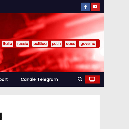
Italia
russia
politica
putin
caso
governo
port
Canale Telegram
!