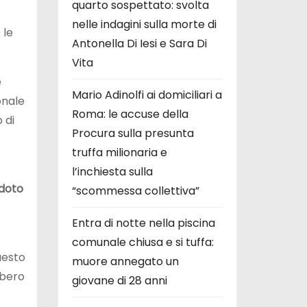
quarto sospettato: svolta
nelle indagini sulla morte di
 le
Antonella Di Iesi e Sara Di
Vita
e
Mario Adinolfi ai domiciliari a
onale
Roma: le accuse della
 di
Procura sulla presunta
truffa milionaria e
l’inchiesta sulla
idoto
“scommessa collettiva”
Entra di notte nella piscina
comunale chiusa e si tuffa:
uesto
muore annegato un
bbero
giovane di 28 anni