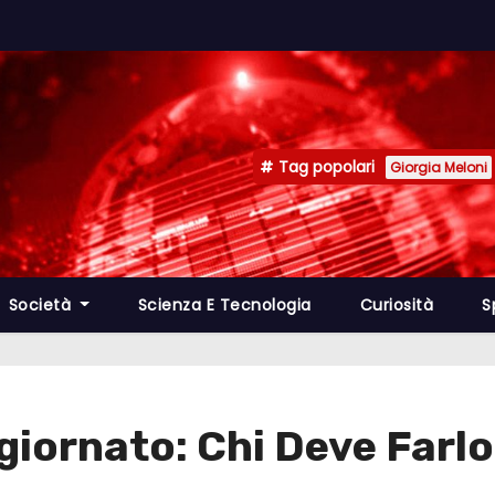
Tag popolari
Giorgia Meloni
Società
Scienza E Tecnologia
Curiosità
S
iornato: Chi Deve Farlo