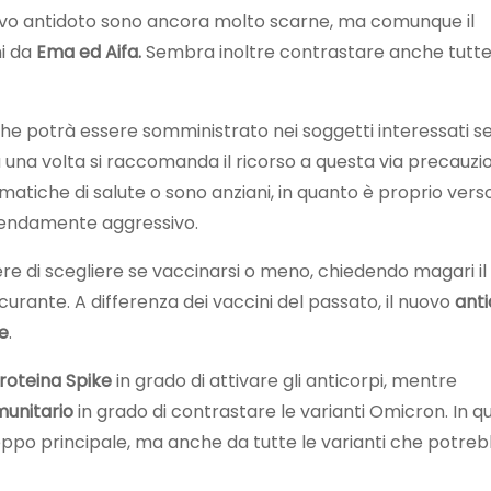
ovo antidoto sono ancora molto scarne, ma comunque il
ni da
Ema ed Aifa.
Sembra inoltre contrastare anche tutte
he potrà essere somministrato nei soggetti interessati s
a una volta si raccomanda il ricorso a questa via precauzi
matiche di salute o sono anziani, in quanto è proprio verso
remendamente aggressivo.
ere di scegliere se vaccinarsi o meno, chiedendo magari il
curante. A differenza dei vaccini del passato, il nuovo
ant
e
.
roteina Spike
in grado di attivare gli anticorpi, mentre
munitario
in grado di contrastare le varianti Omicron. In q
eppo principale, ma anche da tutte le varianti che potre