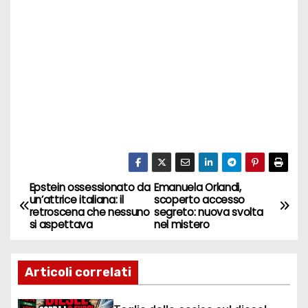
Epstein ossessionato da
Emanuela Orlandi,
N
un’attrice italiana: il
scoperto accesso
retroscena che nessuno
segreto: nuova svolta
a
si aspettava
nel mistero
v
Articoli correlati
i