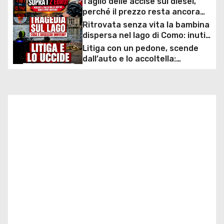
g
Taglio delle accise sul diesel,
perché il prezzo resta ancora
a
sopra i 2 euro nonostante lo
Ritrovata senza vita la bambina
sconto deciso dal Governo
dispersa nel lago di Como: inutili
z
ore di ricerche dei
Litiga con un pedone, scende
sommozzatori
dall’auto e lo accoltella:
i
arrestato un uomo
o
n
e
a
r
t
i