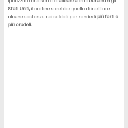
ipotizzato una sorta di
alleanza
fra
l’Ucraina e gli
Stati Uniti,
il cui fine sarebbe quello di iniettare
alcune sostanze nei soldati per renderli
più forti e
più crudeli.