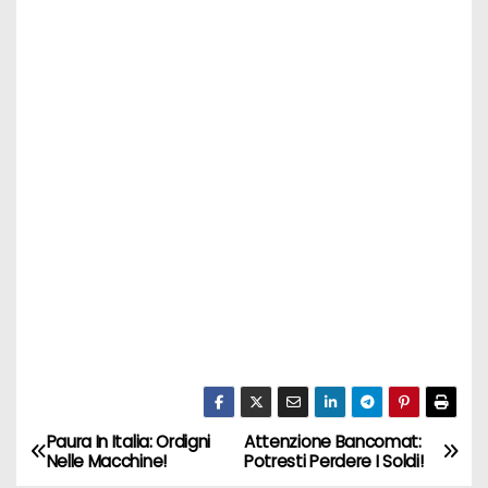
Paura In Italia: Ordigni
Attenzione Bancomat:
N
Nelle Macchine!
Potresti Perdere I Soldi!