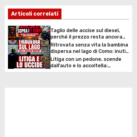
a
Articoli correlati
v
i
Taglio delle accise sul diesel,
perché il prezzo resta ancora
g
sopra i 2 euro nonostante lo
Ritrovata senza vita la bambina
sconto deciso dal Governo
dispersa nel lago di Como: inutili
a
ore di ricerche dei
Litiga con un pedone, scende
sommozzatori
z
dall’auto e lo accoltella:
arrestato un uomo
i
o
n
e
a