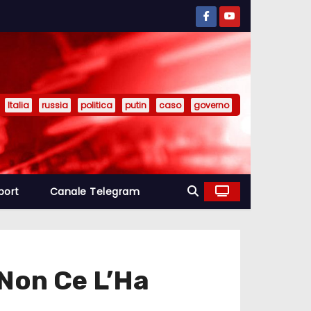
Italia
russia
politica
putin
caso
governo
port
Canale Telegram
 Non Ce L’Ha