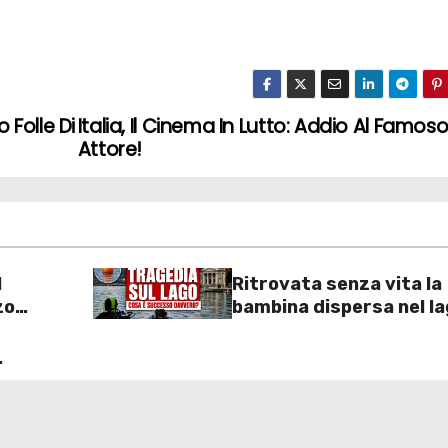
 Folle Di
Italia, Il Cinema In Lutto: Addio Al Famos
Attore!
l
Ritrovata senza vita la
zo
bambina dispersa nel la
2 euro
Como: inutili ore di ric
o
dei sommozzatori
 un