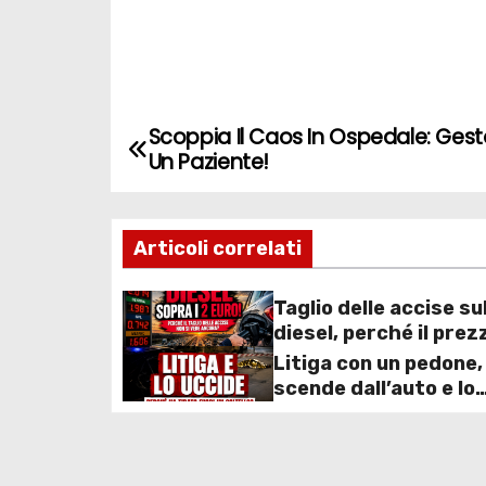
Scoppia Il Caos In Ospedale: Gesto
N
Un Paziente!
a
v
Articoli correlati
i
Taglio delle accise su
g
diesel, perché il prez
resta ancora sopra i 
Litiga con un pedone,
a
nonostante lo scont
scende dall’auto e lo
deciso dal Governo
z
accoltella: arrestato
uomo
i