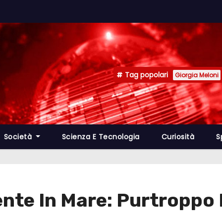
Tag popolari
Giorgia Meloni
Società
Scienza E Tecnologia
Curiosità
S
ente In Mare: Purtroppo