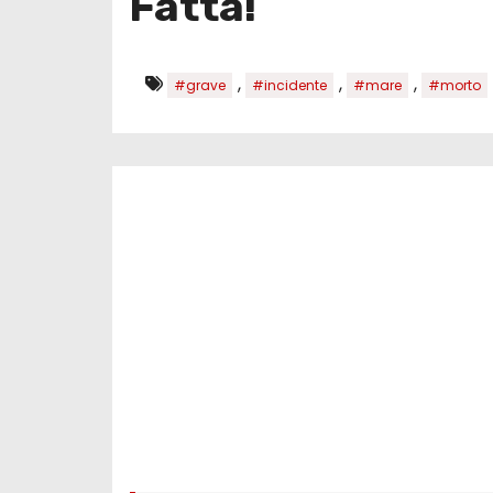
Fatta!
,
,
,
#grave
#incidente
#mare
#morto