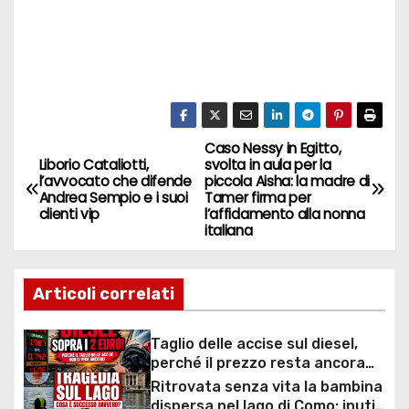
Caso Nessy in Egitto,
N
Liborio Cataliotti,
svolta in aula per la
l’avvocato che difende
piccola Aisha: la madre di
a
Andrea Sempio e i suoi
Tamer firma per
clienti vip
l’affidamento alla nonna
v
italiana
i
Articoli correlati
g
a
Taglio delle accise sul diesel,
perché il prezzo resta ancora
z
sopra i 2 euro nonostante lo
Ritrovata senza vita la bambina
sconto deciso dal Governo
dispersa nel lago di Como: inutili