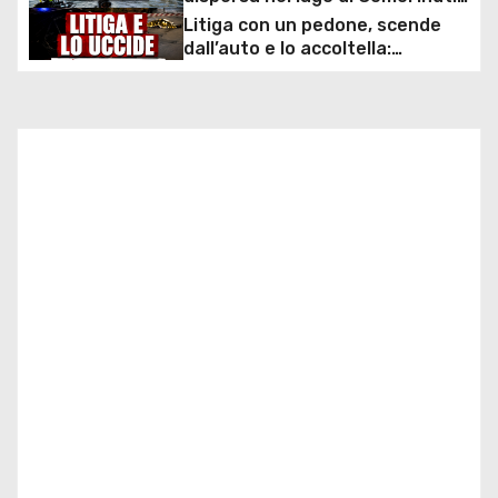
i
ore di ricerche dei
Litiga con un pedone, scende
sommozzatori
dall’auto e lo accoltella:
o
arrestato un uomo
n
e
a
r
t
i
c
o
l