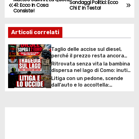
N
Sondaggi Politici: Ecco
41: Ecco In Cosa
Chi E’ In Testa!
Consiste!
a
v
Articoli correlati
i
Taglio delle accise sul diesel,
g
perché il prezzo resta ancora
sopra i 2 euro nonostante lo
Ritrovata senza vita la bambina
a
sconto deciso dal Governo
dispersa nel lago di Como: inutili
ore di ricerche dei
Litiga con un pedone, scende
z
sommozzatori
dall’auto e lo accoltella:
arrestato un uomo
i
o
n
e