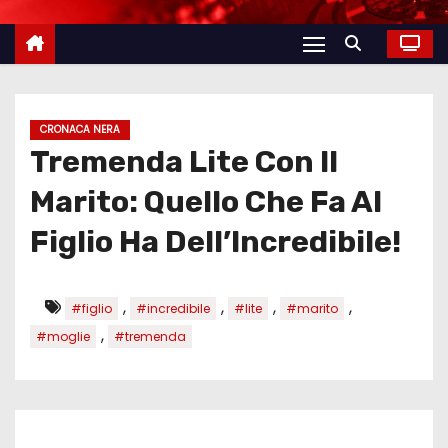
CRONACA NERA
Tremenda Lite Con Il
Marito: Quello Che Fa Al
Figlio Ha Dell’Incredibile!
,
,
,
,
#figlio
#incredibile
#lite
#marito
,
#moglie
#tremenda