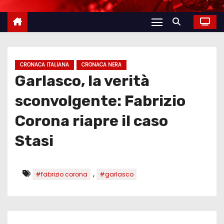
CRONACA ITALIANA
CRONACA NERA
Garlasco, la verità
sconvolgente: Fabrizio
Corona riapre il caso
Stasi
,
#fabrizio corona
#garlasco