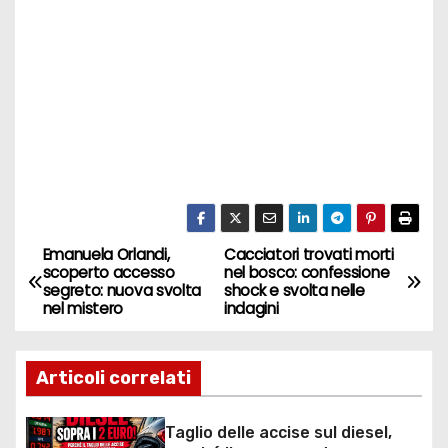
Emanuela Orlandi,
Cacciatori trovati morti
N
scoperto accesso
nel bosco: confessione
segreto: nuova svolta
shock e svolta nelle
a
nel mistero
indagini
v
Articoli correlati
i
g
Taglio delle accise sul diesel,