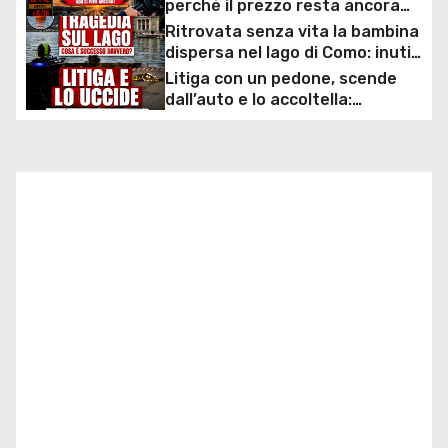
perché il prezzo resta ancora
a
sopra i 2 euro nonostante lo
Ritrovata senza vita la bambina
sconto deciso dal Governo
dispersa nel lago di Como: inutili
z
ore di ricerche dei
Litiga con un pedone, scende
sommozzatori
dall’auto e lo accoltella:
i
arrestato un uomo
o
n
e
a
r
t
i