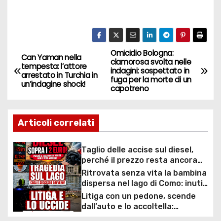
Omicidio Bologna:
N
Can Yaman nella
clamorosa svolta nelle
tempesta: l’attore
indagini: sospettato in
a
arrestato in Turchia in
fuga per la morte di un
un’indagine shock!
capotreno
v
i
Articoli correlati
g
Taglio delle accise sul diesel,
a
perché il prezzo resta ancora
sopra i 2 euro nonostante lo
Ritrovata senza vita la bambina
z
sconto deciso dal Governo
dispersa nel lago di Como: inutili
ore di ricerche dei
Litiga con un pedone, scende
i
sommozzatori
dall’auto e lo accoltella:
arrestato un uomo