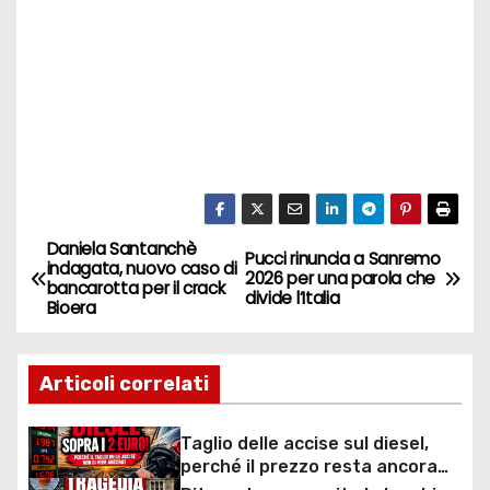
Daniela Santanchè
N
Pucci rinuncia a Sanremo
indagata, nuovo caso di
2026 per una parola che
bancarotta per il crack
a
divide l’Italia
Bioera
v
Articoli correlati
i
g
Taglio delle accise sul diesel,
perché il prezzo resta ancora
sopra i 2 euro nonostante lo