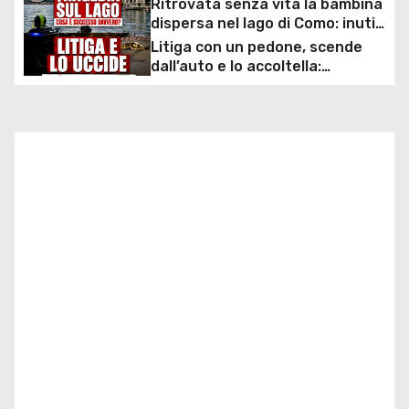
a
Ritrovata senza vita la bambina
sconto deciso dal Governo
dispersa nel lago di Como: inutili
z
ore di ricerche dei
Litiga con un pedone, scende
sommozzatori
dall’auto e lo accoltella:
i
arrestato un uomo
o
n
e
a
r
t
i
c