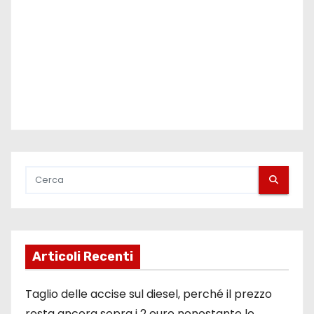
o
l
i
Articoli Recenti
Taglio delle accise sul diesel, perché il prezzo
resta ancora sopra i 2 euro nonostante lo