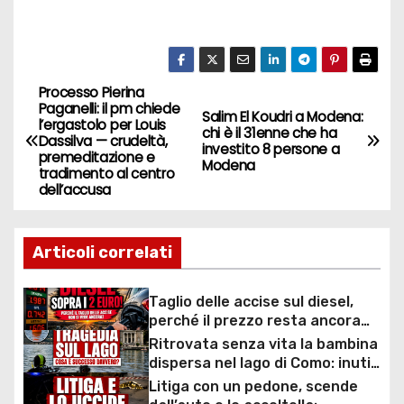
Processo Pierina
N
Paganelli: il pm chiede
Salim El Koudri a Modena:
l’ergastolo per Louis
a
chi è il 31enne che ha
Dassilva — crudeltà,
investito 8 persone a
premeditazione e
Modena
v
tradimento al centro
dell’accusa
i
g
Articoli correlati
a
Taglio delle accise sul diesel,
perché il prezzo resta ancora
z
sopra i 2 euro nonostante lo
Ritrovata senza vita la bambina
sconto deciso dal Governo
i
dispersa nel lago di Como: inutili
ore di ricerche dei
Litiga con un pedone, scende
sommozzatori