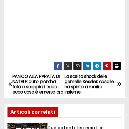
PANICO ALLA PARATA DI
La scelta shock delle
N
NATALE: auto piomba
gemelle Kessler: cosa le
folla e scoppia il caos…
ha spinte a morire
a
ecco cosa è emerso ora
insieme
v
Articoli correlati
i
g
Due potenti terremoti in