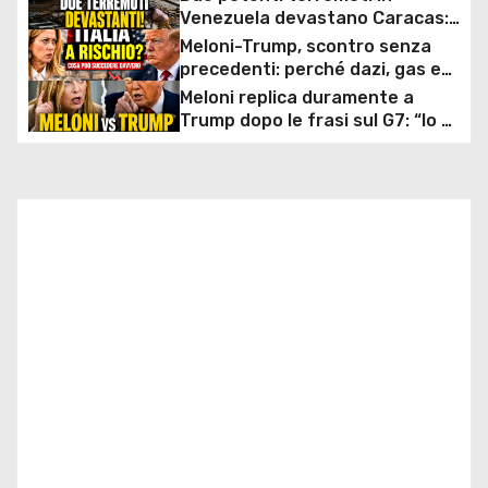
Venezuela devastano Caracas:
a
edifici crollati, decine di vittime,
Meloni-Trump, scontro senza
centinaia di feriti e soccorsi
precedenti: perché dazi, gas e
z
ancora in corso
rapporti diplomatici possono
Meloni replica duramente a
costare caro all’Italia
Trump dopo le frasi sul G7: “Io e
i
l’Italia non imploriamo mai
nessuno”
o
n
e
a
r
t
i