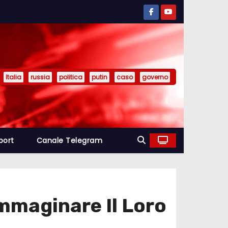
Italia
russia
politica
putin
caso
governo
port
Canale Telegram
Immaginare Il Loro