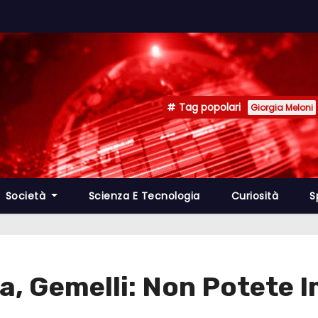
Tag popolari
Giorgia Meloni
Società
Scienza E Tecnologia
Curiosità
S
a, Gemelli: Non Potete 