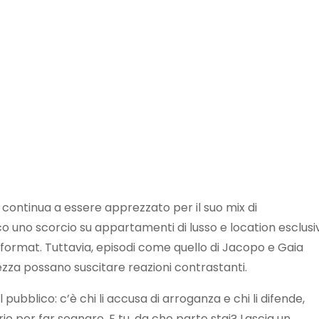
 continua a essere apprezzato per il suo mix di
co uno scorcio su appartamenti di lusso e location esclusi
format. Tuttavia, episodi come quello di Jacopo e Gaia
ezza possano suscitare reazioni contrastanti.
l pubblico: c’è chi li accusa di arroganza e chi li difende,
 per far sognare. E tu, da che parte stai? Lascia un