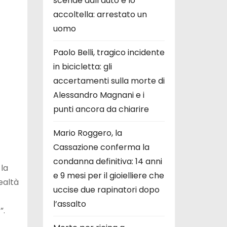
scende dall’auto e lo
accoltella: arrestato un
uomo
Paolo Belli, tragico incidente
in bicicletta: gli
accertamenti sulla morte di
Alessandro Magnani e i
punti ancora da chiarire
Mario Roggero, la
Cassazione conferma la
condanna definitiva: 14 anni
 la
e 9 mesi per il gioielliere che
ealtà
uccise due rapinatori dopo
l’assalto
”.