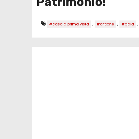
Patrimonio!
,
,
#casa a prima vista
#critiche
#gaia