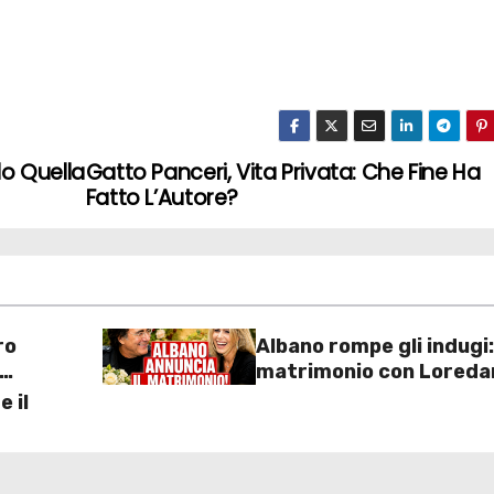
llo Quella
Gatto Panceri, Vita Privata: Che Fine Ha
Fatto L’Autore?
ro
Albano rompe gli indugi: 
matrimonio con Loreda
Lecciso arriva”, la svol
 il
dopo anni insieme
ssione
ra
 sulla