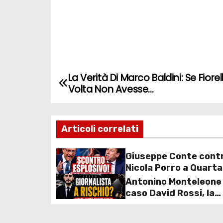
La Verità Di Marco Baldini: Se Fiore
N
Volta Non Avesse…
a
v
Articoli correlati
i
Giuseppe Conte cont
g
Nicola Porro a Quarta
Repubblica: scontro
Antonino Monteleone e
a
durissimo sul caso
caso David Rossi, la
mascherine e commi
z
richiesta della Procu
d’inchiesta
riaccende il dibattito