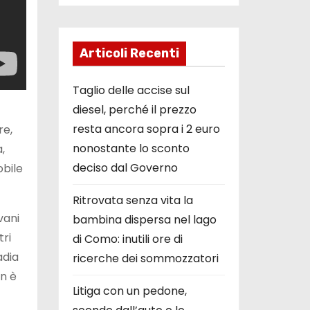
Articoli Recenti
Taglio delle accise sul
diesel, perché il prezzo
resta ancora sopra i 2 euro
re,
nonostante lo sconto
,
deciso dal Governo
obile
Ritrovata senza vita la
vani
bambina dispersa nel lago
tri
di Como: inutili ore di
adia
ricerche dei sommozzatori
on è
Litiga con un pedone,