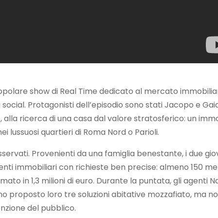
 popolare show di Real Time dedicato al mercato immobilia
social. Protagonisti dell’episodio sono stati Jacopo e Gaia
e, alla ricerca di una casa dal valore stratosferico: un imm
ei lussuosi quartieri di Roma Nord o Parioli.
ervati. Provenienti da una famiglia benestante, i due gio
genti immobiliari con richieste ben precise: almeno 150 me
imato in 1,3 milioni di euro. Durante la puntata, gli agenti N
no proposto loro tre soluzioni abitative mozzafiato, ma n
tenzione del pubblico.