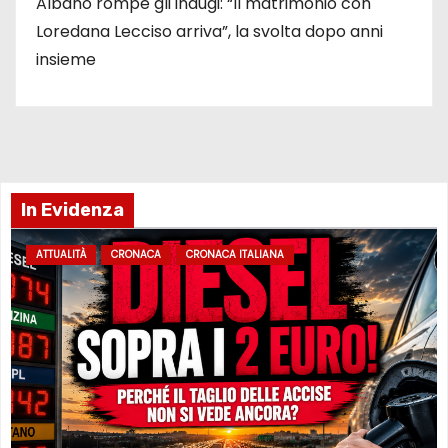
Albano rompe gli indugi: “Il matrimonio con
Loredana Lecciso arriva”, la svolta dopo anni
insieme
In Evidenza
ATTUALITÀ
CRONACA
CRONACA ITALIANA