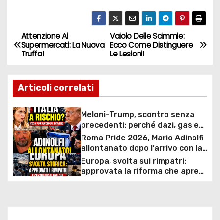
Attenzione Ai
Vaiolo Delle Scimmie:
N
Supermercati: La Nuova
Ecco Come Distinguere
Truffa!
Le Lesioni!
a
v
Articoli correlati
i
Meloni-Trump, scontro senza
g
precedenti: perché dazi, gas e
rapporti diplomatici possono
Roma Pride 2026, Mario Adinolfi
a
costare caro all’Italia
allontanato dopo l’arrivo con la
bandiera di Israele: scontro
Europa, svolta sui rimpatri:
z
politico e polemiche sui diritti
approvata la riforma che apre
ai centri fuori dall’UE e accelera
i
le espulsioni
o