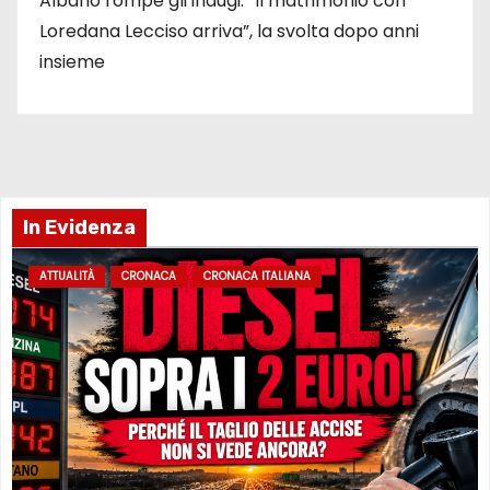
Albano rompe gli indugi: “Il matrimonio con
Loredana Lecciso arriva”, la svolta dopo anni
insieme
In Evidenza
ATTUALITÀ
CRONACA
CRONACA ITALIANA