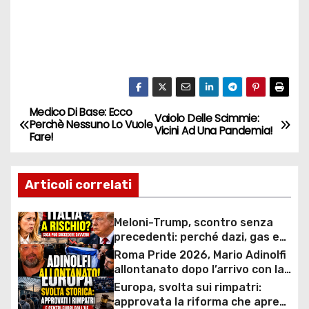
Medico Di Base: Ecco
N
Vaiolo Delle Scimmie:
Perchè Nessuno Lo Vuole
Vicini Ad Una Pandemia!
Fare!
a
v
Articoli correlati
i
Meloni-Trump, scontro senza
g
precedenti: perché dazi, gas e
rapporti diplomatici possono
Roma Pride 2026, Mario Adinolfi
a
costare caro all’Italia
allontanato dopo l’arrivo con la
bandiera di Israele: scontro
Europa, svolta sui rimpatri:
z
politico e polemiche sui diritti
approvata la riforma che apre