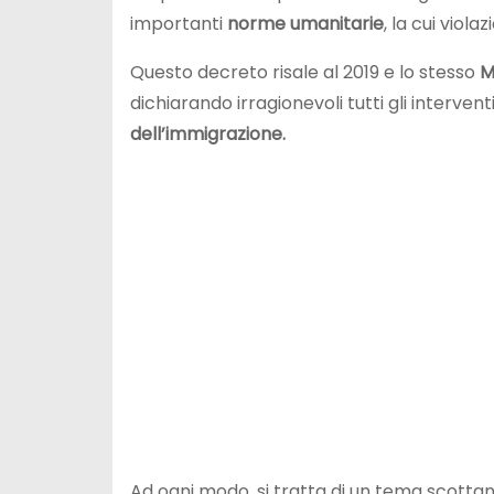
importanti
norme umanitarie
, la cui vio
Questo decreto risale al 2019 e lo stesso
M
dichiarando irragionevoli tutti gli interven
dell’immigrazione.
Ad ogni modo, si tratta di un tema scotta