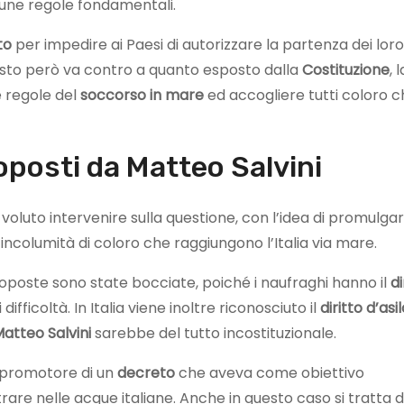
lcune regole fondamentali.
to
per impedire ai Paesi di autorizzare la partenza dei loro
 Questo però va contro a quanto esposto dalla
Costituzione
, l
e regole del
soccorso in mare
ed accogliere tutti coloro 
oposti da Matteo Salvini
voluto intervenire sulla questione, con l’idea di promulga
l’incolumità di coloro che raggiungono l’Italia via mare.
roposte sono state bocciate, poiché i naufraghi hanno il
di
ifficoltà. In Italia viene inoltre riconosciuto il
diritto d’asi
Matteo
Salvini
sarebbe del tutto incostituzionale.
o promotore di un
decreto
che aveva come obiettivo
trare nelle acque italiane. Anche in questo caso si tratta d