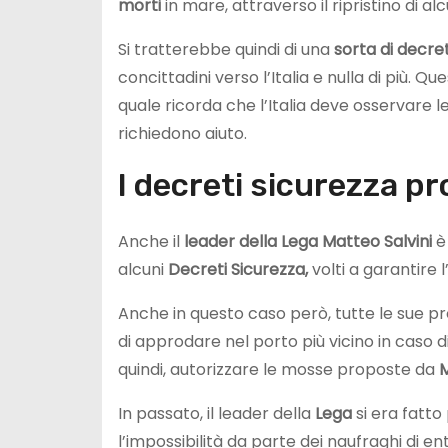
morti
in mare, attraverso il ripristino di a
Si tratterebbe quindi di una
sorta di decre
concittadini verso l’Italia e nulla di più.
quale ricorda che l’Italia deve osservare l
richiedono aiuto.
I decreti sicurezza pr
Anche il
leader della Lega Matteo Salvini
è 
alcuni
Decreti Sicurezza,
volti a garantire 
Anche in questo caso però, tutte le sue p
di approdare nel porto più vicino in caso di d
quindi, autorizzare le mosse proposte da
In passato, il leader della
Lega
si era fatt
l’impossibilità da parte dei naufraghi di en