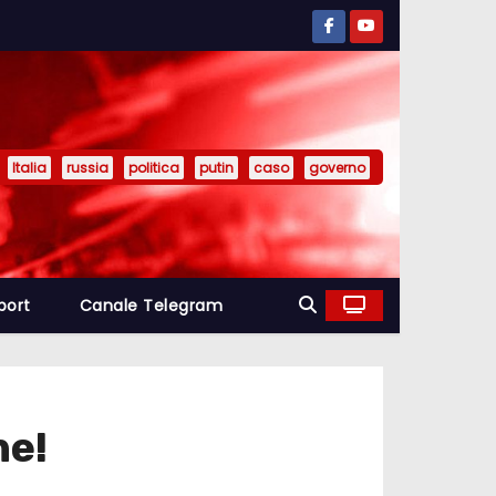
Italia
russia
politica
putin
caso
governo
port
Canale Telegram
ne!