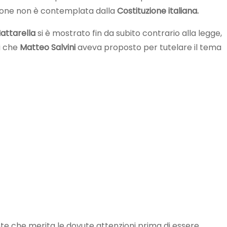
lazione non è contemplata dalla
Costituzione italiana.
attarella
si è mostrato fin da subito contrario alla legge,
ti che
Matteo Salvini
aveva proposto per tutelare il tema
nte che merita le dovute attenzioni prima di essere