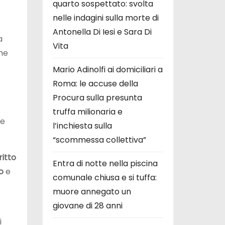
quarto sospettato: svolta
nelle indagini sulla morte di
Antonella Di Iesi e Sara Di
a
Vita
che
Mario Adinolfi ai domiciliari a
Roma: le accuse della
Procura sulla presunta
truffa milionaria e
re
l’inchiesta sulla
“scommessa collettiva”
ritto
Entra di notte nella piscina
lo
e
comunale chiusa e si tuffa:
muore annegato un
giovane di 28 anni
i