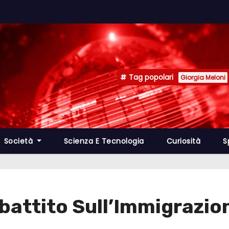
Tag popolari
Giorgia Meloni
Società
Scienza E Tecnologia
Curiosità
S
ibattito Sull’Immigrazio