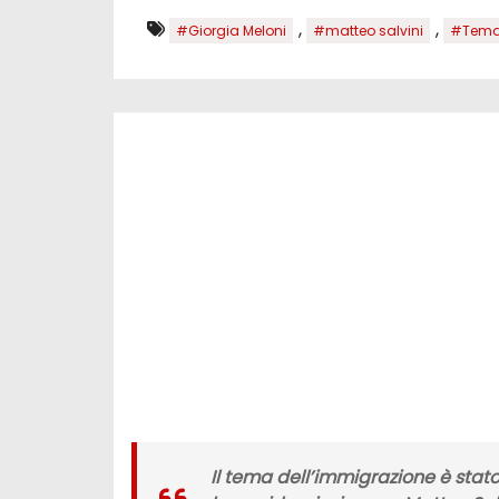
,
,
#Giorgia Meloni
#matteo salvini
#Tema
Il tema
dell’immigrazione è stat