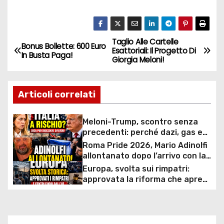
Taglio Alle Cartelle
N
Bonus Bollette: 600 Euro
Esattoriali: Il Progetto Di
In Busta Paga!
Giorgia Meloni!
a
v
Articoli correlati
i
Meloni-Trump, scontro senza
g
precedenti: perché dazi, gas e
rapporti diplomatici possono
Roma Pride 2026, Mario Adinolfi
a
costare caro all’Italia
allontanato dopo l’arrivo con la
bandiera di Israele: scontro
Europa, svolta sui rimpatri:
z
politico e polemiche sui diritti
approvata la riforma che apre
ai centri fuori dall’UE e accelera
i
le espulsioni
o