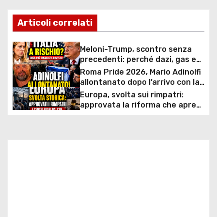
v
Articoli correlati
i
Meloni-Trump, scontro senza
g
precedenti: perché dazi, gas e
rapporti diplomatici possono
Roma Pride 2026, Mario Adinolfi
a
costare caro all’Italia
allontanato dopo l’arrivo con la
bandiera di Israele: scontro
Europa, svolta sui rimpatri:
z
politico e polemiche sui diritti
approvata la riforma che apre
ai centri fuori dall’UE e accelera
i
le espulsioni
o
n
e
a