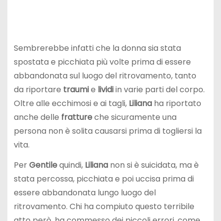
Sembrerebbe infatti che la donna sia stata
spostata e picchiata più volte prima di essere
abbandonata sul luogo del ritrovamento, tanto
da riportare
traumi
e
lividi
in varie parti del corpo.
Oltre alle ecchimosi e ai tagli,
Liliana
ha riportato
anche delle
fratture
che sicuramente una
persona non è solita causarsi prima di togliersi la
vita.
Per
Gentile
quindi,
Liliana
non si è suicidata, ma è
stata percossa, picchiata e poi uccisa prima di
essere abbandonata lungo luogo del
ritrovamento. Chi ha compiuto questo terribile
atto però, ha commesso dei piccoli errori, come