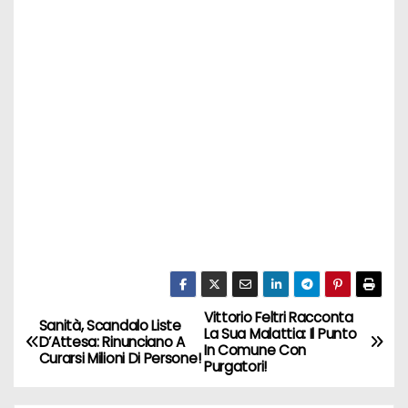
Vittorio Feltri Racconta
N
Sanità, Scandalo Liste
La Sua Malattia: Il Punto
D’Attesa: Rinunciano A
In Comune Con
a
Curarsi Milioni Di Persone!
Purgatori!
v