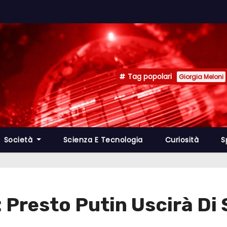
Tag popolari
Giorgia Meloni
Società
Scienza E Tecnologia
Curiosità
S
 Presto Putin Uscirà Di