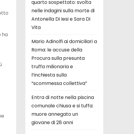
quarto sospettato: svolta
nelle indagini sulla morte di
etto
Antonella Di Iesi e Sara Di
Vita
e
ha
Mario Adinolfi ai domiciliari a
Roma: le accuse della
Procura sulla presunta
ù
truffa milionaria e
l’inchiesta sulla
“scommessa collettiva”
Entra di notte nella piscina
comunale chiusa e si tuffa:
muore annegato un
me
giovane di 28 anni