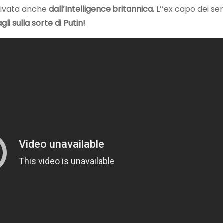
rivata anche
dall’Intelligence britannica.
L’’ex capo dei ser
li sulla sorte di Putin!