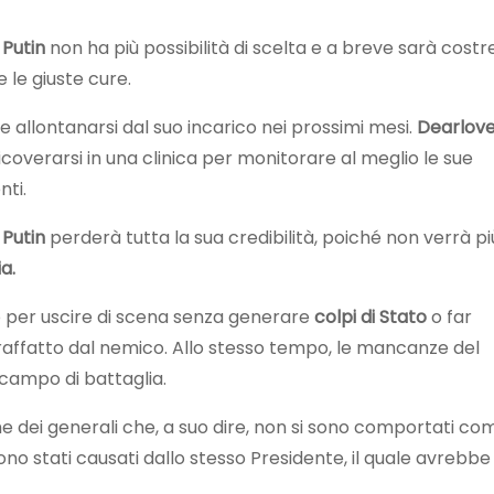
i
Putin
non ha più possibilità di scelta e a breve sarà costr
e le giuste cure.
e allontanarsi dal suo incarico nei prossimi mesi.
Dearlov
coverarsi in una clinica per monitorare al meglio le sue
nti.
,
Putin
perderà tutta la sua credibilità, poiché non verrà pi
a.
 per uscire di scena senza generare
colpi di Stato
o far
raffatto dal nemico. Allo stesso tempo, le mancanze del
 campo di battaglia.
ome dei generali che, a suo dire, non si sono comportati co
sono stati causati dallo stesso Presidente, il quale avrebbe