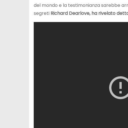
del mondo e la testimonianza sarebbe ar
segreti
Richard Dearlove, ha rivelato dettag