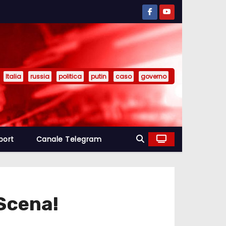
Italia
russia
politica
putin
caso
governo
port
Canale Telegram
 Scena!