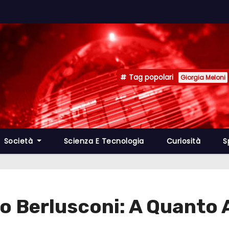
Tag popolari
Giorgia Meloni
Società
Scienza E Tecnologia
Curiosità
S
vio Berlusconi: A Quanto