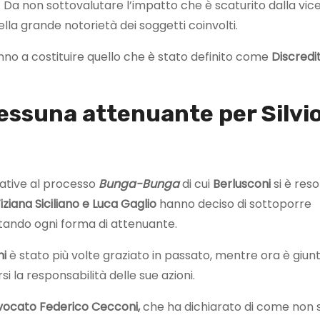
. Da non sottovalutare l’impatto che è scaturito dalla vi
lla grande notorietà dei soggetti coinvolti.
nno a costituire quello che è stato definito come
Discredi
essuna attenuante per Silvi
elative al processo
Bunga-Bunga
di cui
Berlusconi
si è reso
iziana
Siciliano e Luca Gaglio
hanno deciso di sottoporre
ttando ogni forma di attenuante.
ni
è stato più volte graziato in passato, mentre ora è giunto
i la responsabilità delle sue azioni.
vvocato
Federico Cecconi,
che ha dichiarato di come non s