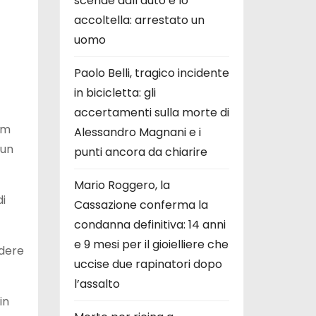
scende dall’auto e lo
accoltella: arrestato un
uomo
Paolo Belli, tragico incidente
in bicicletta: gli
accertamenti sulla morte di
pm
Alessandro Magnani e i
 un
punti ancora da chiarire
Mario Roggero, la
di
Cassazione conferma la
condanna definitiva: 14 anni
e 9 mesi per il gioielliere che
ndere
uccise due rapinatori dopo
l’assalto
in