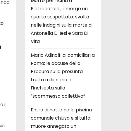
Morte per ricina a
cenda
Pietracatella, emerge un
quarto sospettato: svolta
to
nelle indagini sulla morte di
Antonella Di Iesi e Sara Di
Vita
o
Mario Adinolfi ai domiciliari a
Roma: le accuse della
Procura sulla presunta
truffa milionaria e
l’inchiesta sulla
“scommessa collettiva”
 il
Entra di notte nella piscina
comunale chiusa e si tuffa:
ia
muore annegato un