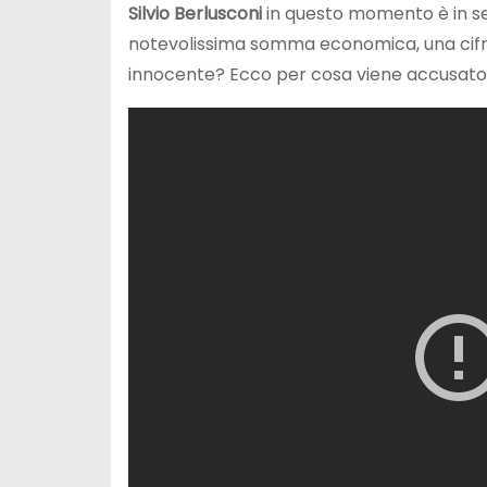
Silvio Berlusconi
in questo momento è in ser
notevolissima somma economica, una cifra 
innocente? Ecco per cosa viene accusato