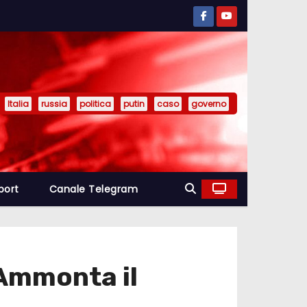
Italia
russia
politica
putin
caso
governo
port
Canale Telegram
 Ammonta il