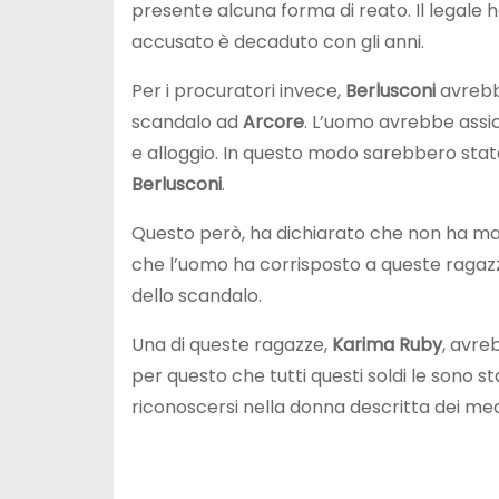
presente alcuna forma di reato. Il legale h
accusato è decaduto con gli anni.
Per i procuratori invece,
Berlusconi
avrebbe
scandalo ad
Arcore
. L’uomo avrebbe assi
e alloggio. In questo modo sarebbero state
Berlusconi
.
Questo però, ha dichiarato che non ha mai 
che l’uomo ha corrisposto a queste ragazz
dello scandalo.
Una di queste ragazze,
Karima Ruby
, avre
per questo che tutti questi soldi le sono st
riconoscersi nella donna descritta dei med