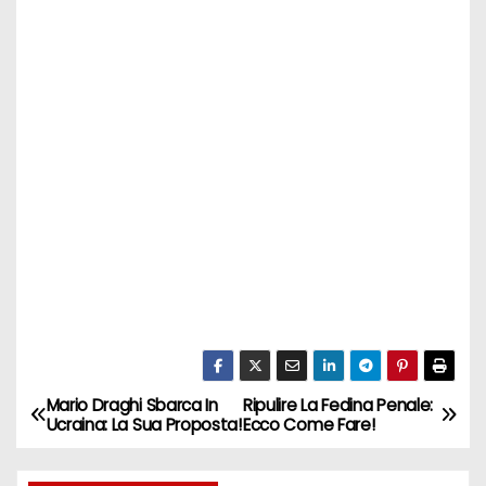
Mario Draghi Sbarca In
Ripulire La Fedina Penale:
N
Ucraina: La Sua Proposta!
Ecco Come Fare!
a