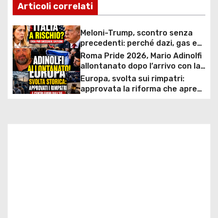
Articoli correlati
v
i
Meloni-Trump, scontro senza
precedenti: perché dazi, gas e
g
rapporti diplomatici possono
Roma Pride 2026, Mario Adinolfi
costare caro all’Italia
allontanato dopo l’arrivo con la
a
bandiera di Israele: scontro
Europa, svolta sui rimpatri:
politico e polemiche sui diritti
z
approvata la riforma che apre
ai centri fuori dall’UE e accelera
i
le espulsioni
o
n
e
a
r