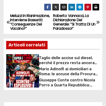
Meluzzi In Rianimazione,
Roberto Vannacci, La
N
Interviene Bassetti:
Dichiarazione Del
“Conseguenze Del
Generale: “Si Tratta Di Un
a
Vaccino?”
Paradosso!”
v
Articoli correlati
i
g
Taglio delle accise sul diesel,
perché il prezzo resta ancora
a
sopra i 2 euro nonostante lo
Mario Adinolfi ai domiciliari a
sconto deciso dal Governo
Roma: le accuse della Procura
z
sulla presunta truffa milionaria
Giuseppe Conte contro Nicola
e l’inchiesta sulla “scommessa
Porro a Quarta Repubblica:
i
collettiva”
scontro durissimo sul caso
mascherine e commissione
o
d’inchiesta