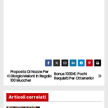
Proposta Di Nozze Per
N
Bonus 1000€: Pochi
Giorgia Meloni: In Regalo
Requisiti Per Ottenerlo!
100 Mucche!
a
v
Articoli correlati
i