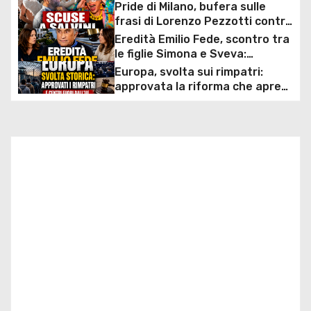
Pride di Milano, bufera sulle
g
frasi di Lorenzo Pezzotti contro
Salvini: arrivano le scuse dopo
Eredità Emilio Fede, scontro tra
a
la minaccia di querela
le figlie Simona e Sveva:
tribunali, contestazioni e
Europa, svolta sui rimpatri:
z
patrimonio da milioni di euro al
approvata la riforma che apre
centro della disputa
ai centri fuori dall’UE e accelera
i
le espulsioni
o
n
e
a
r
t