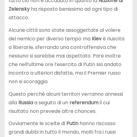
tutto ciò non è accaduto in quanto la
Nazione di
Zelensky
ha risposto benissimo ad ogni tipo di
attacco.
Alcune città sono state assoggettate al volere
del nemico per diverso tempo ma
Kiev
è riuscita
a liberarle, sferrando una controffensiva che
nessuno si sarebbe mai aspettato. Pare inoltre
che nell’ultime ore l’esercito di Putin sia andato
incontro a ulteriori disfatte, ma il Premier russo
non si scoraggia.
Questo perché alcuni territori verranno annessi
alla
Russia
a seguito di un
referendum
il cui
risultato non prevede altre chances.
Ovviamente le scelte di
Putin
hanno riscosso
grandi dubbi in tutto il mondo, molti fra i russi