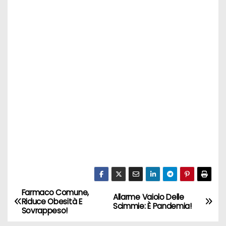
Farmaco Comune,
N
Allarme Vaiolo Delle
Riduce Obesità E
Scimmie: È Pandemia!
Sovrappeso!
a