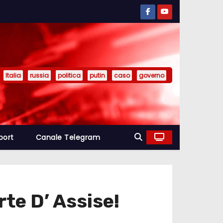
Italia
russia
politica
putin
caso
governo
port
Canale Telegram
te D’ Assise!