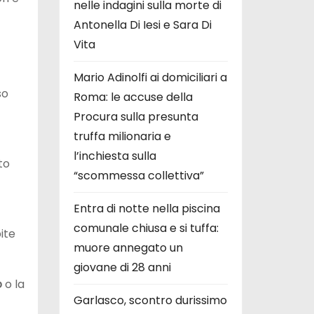
nelle indagini sulla morte di
Antonella Di Iesi e Sara Di
Vita
Mario Adinolfi ai domiciliari a
so
Roma: le accuse della
Procura sulla presunta
truffa milionaria e
l’inchiesta sulla
to
“scommessa collettiva”
Entra di notte nella piscina
comunale chiusa e si tuffa:
ite
muore annegato un
giovane di 28 anni
o
o la
Garlasco, scontro durissimo