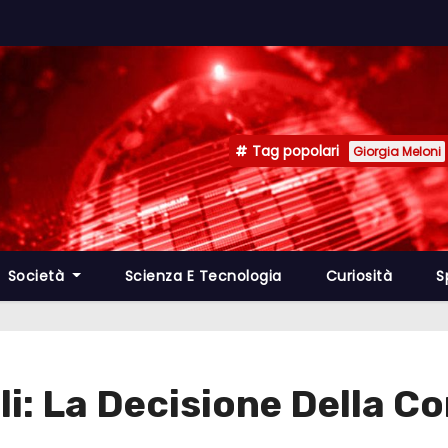
Tag popolari
Giorgia Meloni
Società
Scienza E Tecnologia
Curiosità
S
i: La Decisione Della Cor