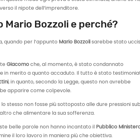
erso il nipote dell’imprenditore.
 Mario Bozzoli e perché?
i fa, quando per l’appunto
Mario Bozzoli
sarebbe stato ucci
ote
Giacomo
che, al momento, è stato condannato
e in merito a quanto accaduto. Il tutto è stato testimonia
ttini
, in quanto, secondo la Legge, questo non avrebbe
bbe apparire come colpevole.
e lo stesso non fosse più sottoposto alle dure pressioni sub
altro che alimentare la sua sofferenza.
ste belle parole non hanno incantato il
Pubblico Minister
ine il loro lavoro in maniera più che obiettiva.