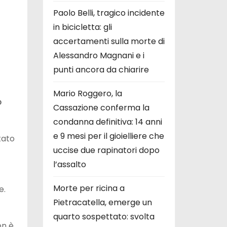
Paolo Belli, tragico incidente
in bicicletta: gli
accertamenti sulla morte di
Alessandro Magnani e i
punti ancora da chiarire
Mario Roggero, la
o
Cassazione conferma la
condanna definitiva: 14 anni
e 9 mesi per il gioielliere che
tato
uccise due rapinatori dopo
l’assalto
Morte per ricina a
e.
Pietracatella, emerge un
quarto sospettato: svolta
on è