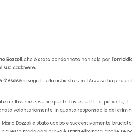
mo
Bozzoli
, che è stato condannato non solo per
l’omicidi
l suo cadavere.
e d’Assise
in seguito alla richiesta che l’Accusa ha presen
 moltissime cose su questo triste delitto e, più volte, il
tanato volontariamente, in quanto responsabile del crimin
,
Mario
Bozzoli
è stato ucciso e successivamente bruciato
. In questo modo ogni prova è stata eliminata, anche se n