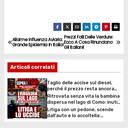
Prezzi Folli Delle Verdure:
N
Allarme Influenza Aviaria:
Ecco A Cosa Rinunciano
Grande Epidemia In Italia!
Gli Italiani!
a
v
Articoli correlati
i
Taglio delle accise sul diesel,
g
perché il prezzo resta ancora
sopra i 2 euro nonostante lo
Ritrovata senza vita la bambina
a
sconto deciso dal Governo
dispersa nel lago di Como: inutili
ore di ricerche dei
Litiga con un pedone, scende
z
sommozzatori
dall’auto e lo accoltella:
arrestato un uomo
i