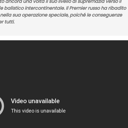
 ancora una volta il suo livello di supremazia verso il
le balistico intercontinentale
. Il
Premier russo
ha ribadito
 nella sua
operazione speciale,
poiché le conseguenze
 tutti.