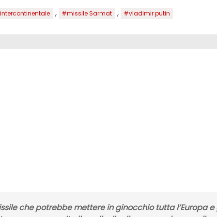
,
,
 intercontinentale
#missile Sarmat
#vladimir putin
ssile
che potrebbe mettere in ginocchio tutta
l’Europa
e 