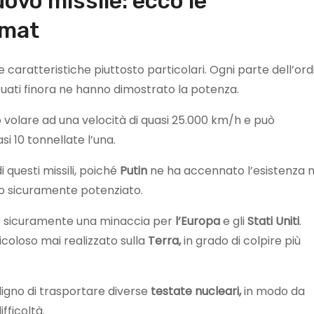
ovo missile: ecco le
rmat
e caratteristiche piuttosto particolari. Ogni parte dell’or
ettuati finora ne hanno dimostrato la potenza.
volare ad una velocità di quasi 25.000 km/h e può
i 10 tonnellate l’una.
 questi missili, poiché
Putin
ne ha accennato l’esistenza n
ato sicuramente potenziato.
 è sicuramente una minaccia per
l’Europa
e gli
Stati
Uniti
.
icoloso mai realizzato sulla
Terra,
in grado di colpire più
digno di trasportare diverse
testate nucleari,
in modo da
fficoltà.