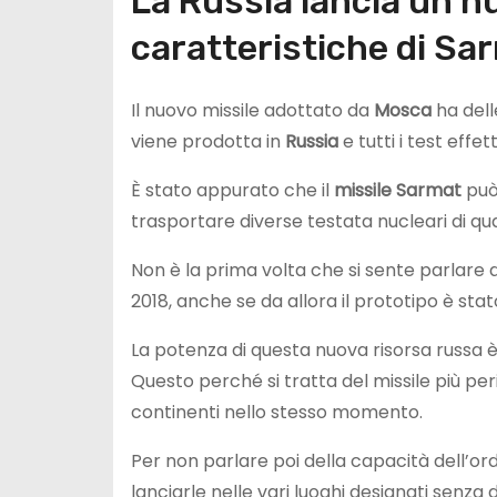
La Russia lancia un nu
caratteristiche di Sa
Il nuovo missile adottato da
Mosca
ha dell
viene prodotta in
Russia
e tutti i test eff
È stato appurato che il
missile Sarmat
può 
trasportare diverse testata nucleari di quas
Non è la prima volta che si sente parlare di
2018, anche se da allora il prototipo è st
La potenza di questa nuova risorsa russa
Questo perché si tratta del missile più per
continenti nello stesso momento.
Per non parlare poi della capacità dell’or
lanciarle nelle vari luoghi designati senza di