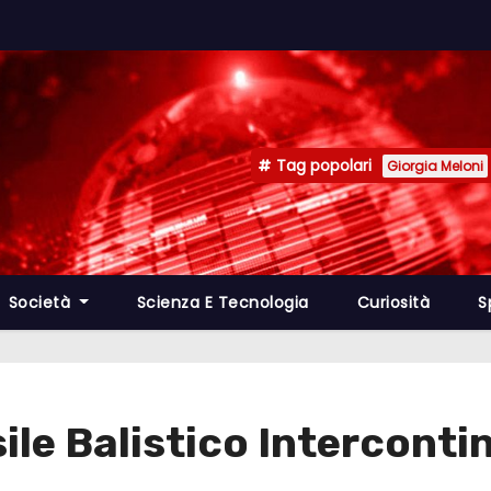
Tag popolari
Giorgia Meloni
Società
Scienza E Tecnologia
Curiosità
S
sile Balistico Intercont