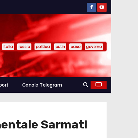
Italia
russia
politica
putin
caso
governo
port
Canale Telegram
inentale Sarmat!