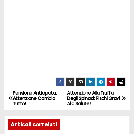
Pensione Anticipata:
Attenzione Alla Truffa
N
Attenzione Cambia
Degli Spinaci: Rischi Gravi
Tutto!
Alla Salute!
a
v
Articoli correlati
i