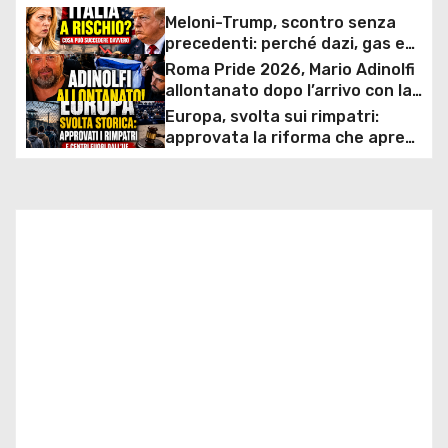
Meloni-Trump, scontro senza
g
precedenti: perché dazi, gas e
rapporti diplomatici possono
Roma Pride 2026, Mario Adinolfi
a
costare caro all’Italia
allontanato dopo l’arrivo con la
bandiera di Israele: scontro
Europa, svolta sui rimpatri:
z
politico e polemiche sui diritti
approvata la riforma che apre
ai centri fuori dall’UE e accelera
i
le espulsioni
o
n
e
a
r
t