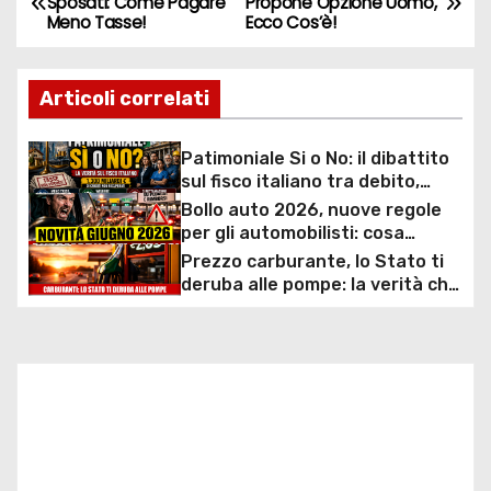
Sposati: Come Pagare
Propone Opzione Uomo,
Meno Tasse!
Ecco Cos’è!
a
v
Articoli correlati
i
Patimoniale Si o No: il dibattito
g
sul fisco italiano tra debito,
welfare e 1.300 miliardi di crediti
Bollo auto 2026, nuove regole
a
non riscossi
per gli automobilisti: cosa
cambia davvero tra scadenze,
Prezzo carburante, lo Stato ti
z
pagamenti e fermo
deruba alle pompe: la verità che
amministrativo
nessuno vuole dirti
i
o
n
e