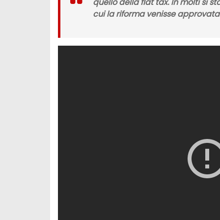
quello della
flat tax.
In molti si s
cui la riforma venisse approvata