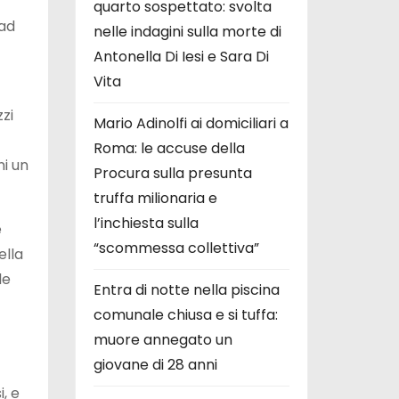
quarto sospettato: svolta
ad
nelle indagini sulla morte di
Antonella Di Iesi e Sara Di
Vita
zi
Mario Adinolfi ai domiciliari a
Roma: le accuse della
ni un
Procura sulla presunta
truffa milionaria e
l’inchiesta sulla
e
“scommessa collettiva”
ella
le
Entra di notte nella piscina
comunale chiusa e si tuffa:
muore annegato un
giovane di 28 anni
, e