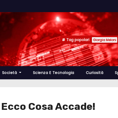
Tag popolari
Giorgia Meloni
Società
Scienza E Tecnologia
Curiosità
S
: Ecco Cosa Accade!