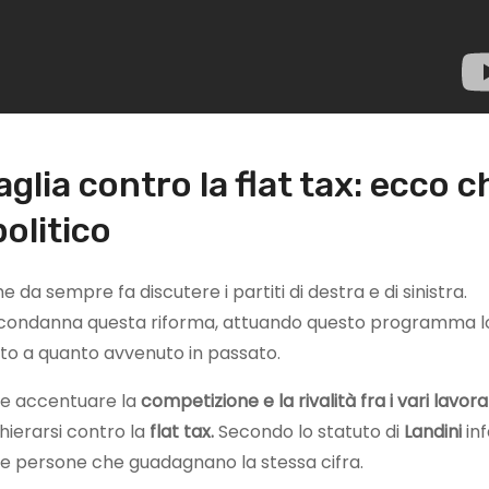
aglia contro la flat tax: ecco c
politico
a sempre fa discutere i partiti di destra e di sinistra.
condanna questa riforma, attuando questo programma l
to a quanto avvenuto in passato.
bbe accentuare la
competizione e la rivalità fra i vari lavora
hierarsi contro la
flat tax.
Secondo lo statuto di
Landini
inf
ue persone che guadagnano la stessa cifra.