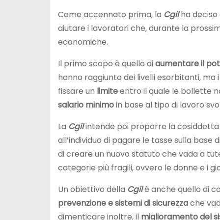
Come accennato prima, la
Cgil
ha deciso
aiutare i lavoratori che, durante la pross
economiche.
Il primo scopo è quello di
aumentare il pote
hanno raggiunto dei livelli esorbitanti, ma i
fissare un
limite
entro il quale le bollette 
salario minimo
in base al tipo di lavoro svo
La
Cgil
intende poi proporre la cosiddett
all’individuo di pagare le tasse sulla bas
di creare un nuovo statuto che vada a tut
categorie più fragili, ovvero le donne e i gi
Un obiettivo della
Cgil
è anche quello di 
prevenzione e sistemi di sicurezza
che vada
dimenticare inoltre, il
miglioramento del s