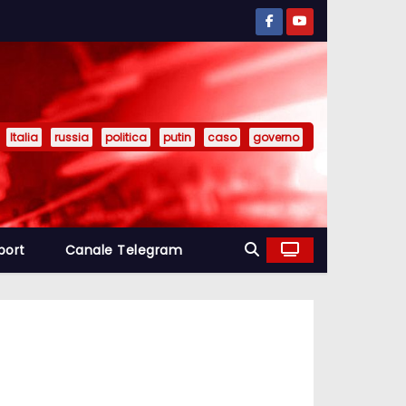
Italia
russia
politica
putin
caso
governo
port
Canale Telegram