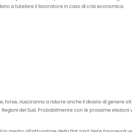
no a tutelare il lavoratore in caso di crisi economica.
he, forse, riusciranno a ridurre anche il divario di genere ol
le Regioni del Sud. Probabilmente con le prossime elezioni 
in merito all’attuazione della flat tax? Siete favorevoli ve