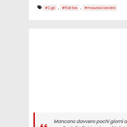
,
,
#Cgil
#Flat tax
#maurizio landini
Mancano davvero pochi giorni a