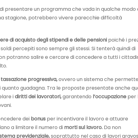
 di presentare un programma che vada in qualche modo 
ima stagione, potrebbero vivere parecchie difficoltà
re di acquisto degli stipendi e delle pensioni
poiché i prez
 soldi percepiti sono sempre gli stessi. Si tenterà quindi di
non potranno salire e cercare di concedere a tutti i cittadi
lto.
a
tassazione
progressiva,
ovvero un sistema che permett
e di quanto guadagna. Tra le proposte presentate anche qu
elare i
diritti dei lavoratori,
garantendo
l’occupazione
per 
ovani.
concedere dei
bonus
per incentivare il lavoro e attuare
no a limitare il numero di
morti sul lavoro.
Da non
istema
previdenziale,
soprattutto nel caso di lavori gravosi