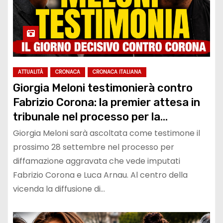
ATTUALITÀ
CRONACA
CRONACA ITALIANA
Giorgia Meloni testimonierà contro
Fabrizio Corona: la premier attesa in
tribunale nel processo per la
presunta relazione con Manlio
Giorgia Meloni sarà ascoltata come testimone il
Messina
prossimo 28 settembre nel processo per
diffamazione aggravata che vede imputati
Fabrizio Corona e Luca Arnau. Al centro della
vicenda la diffusione di…