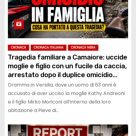
CRONACA
CRONACA ITALIANA
CRONACA NERA
Tragedia familiare a Camaiore: uccide
moglie e figlio con un fucile da caccia,
arrestato dopo il duplice omicidio
nella casa di Pieve di Camaiore
Dramma in Versilia, dove un uomo di 63 anni è
accusato di aver ucciso la moglie Kathy Andreoni
e il figlio Mirko Moriconi all’interno della loro
abitazione a Pieve di…