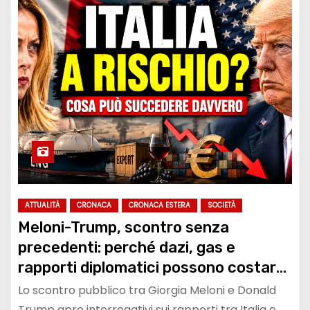
ATTUALITÀ
CRONACA
CRONACA ESTERA
SOCIETÀ
Meloni-Trump, scontro senza
precedenti: perché dazi, gas e
rapporti diplomatici possono costare
caro all’Italia
Lo scontro pubblico tra Giorgia Meloni e Donald
Trump apre interrogativi sui rapporti tra Italia e