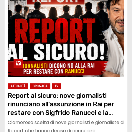
ATTUALITÀ
CRONACA
TV
Report al sicuro: nove giornalisti
rinunciano all’assunzione in Rai per
restare con Sigfrido Ranucci e la
squadra d’inchiesta di Rai3
Clamorosa scelta di nove giornalisti e giornaliste di
Report che hanno deciso di rinunciare