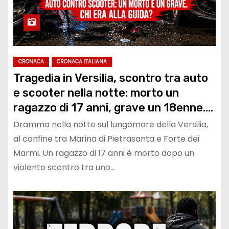
CRONACA
CRONACA ITALIANA
Tragedia in Versilia, scontro tra auto
e scooter nella notte: morto un
ragazzo di 17 anni, grave un 18enne.
Caccia all’automobilista fuggito dopo
Dramma nella notte sul lungomare della Versilia,
l’incidente
al confine tra Marina di Pietrasanta e Forte dei
Marmi. Un ragazzo di 17 anni è morto dopo un
violento scontro tra uno…