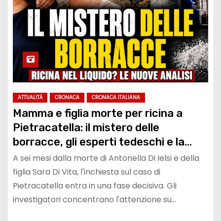
ATTUALITÀ
CRONACA
CRONACA ITALIANA
Mamma e figlia morte per ricina a
Pietracatella: il mistero delle
borracce, gli esperti tedeschi e la
nuova svolta nell’inchiesta
A sei mesi dalla morte di Antonella Di Ielsi e della
figlia Sara Di Vita, l'inchiesta sul caso di
Pietracatella entra in una fase decisiva. Gli
investigatori concentrano l'attenzione su…