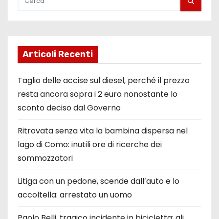
a
r
t
Articoli Recenti
i
Taglio delle accise sul diesel, perché il prezzo
c
resta ancora sopra i 2 euro nonostante lo
sconto deciso dal Governo
o
l
Ritrovata senza vita la bambina dispersa nel
lago di Como: inutili ore di ricerche dei
i
sommozzatori
Litiga con un pedone, scende dall’auto e lo
accoltella: arrestato un uomo
Paolo Belli, tragico incidente in bicicletta: gli