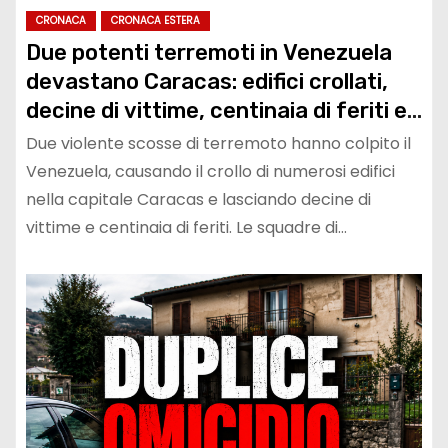
CRONACA
CRONACA ESTERA
Due potenti terremoti in Venezuela
devastano Caracas: edifici crollati,
decine di vittime, centinaia di feriti e
soccorsi ancora in corso
Due violente scosse di terremoto hanno colpito il
Venezuela, causando il crollo di numerosi edifici
nella capitale Caracas e lasciando decine di
vittime e centinaia di feriti. Le squadre di…