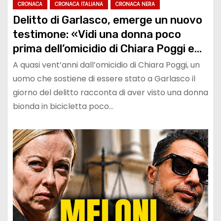
CRONACA
CRONACA ITALIANA
CRONACA NERA
Delitto di Garlasco, emerge un nuovo
testimone: «Vidi una donna poco
prima dell’omicidio di Chiara Poggi e
poi ricevetti minacce»
A quasi vent’anni dall’omicidio di Chiara Poggi, un
uomo che sostiene di essere stato a Garlasco il
giorno del delitto racconta di aver visto una donna
bionda in bicicletta poco…