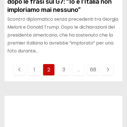
dopo le frasi sul G7: “Io e l’Italia non
imploriamo mai nessuno”
Scontro diplomatico senza precedenti tra Giorgia
Meloni e Donald Trump. Dopo le dichiarazioni del
presidente americano, che ha sostenuto che la
premier italiana lo avrebbe “implorato” per una
foto durante…
P
1
2
3
…
68
a
g
i
n