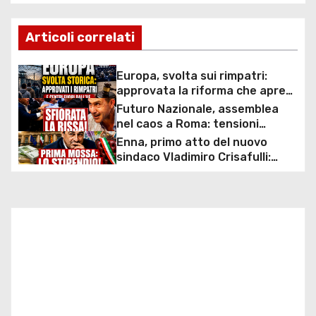
a
v
Articoli correlati
i
Europa, svolta sui rimpatri:
g
approvata la riforma che apre
ai centri fuori dall’UE e accelera
Futuro Nazionale, assemblea
a
le espulsioni
nel caos a Roma: tensioni
interne, spintoni e proteste
Enna, primo atto del nuovo
z
durante il debutto del partito di
sindaco Vladimiro Crisafulli:
Roberto Vannacci
approvato l’aumento delle
i
indennità per sindaco, giunta e
vertici comunali
o
n
e
a